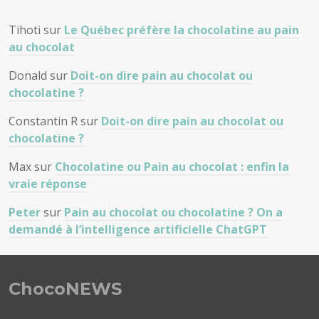
Tihoti
sur
Le Québec préfère la chocolatine au pain
au chocolat
Donald
sur
Doit-on dire pain au chocolat ou
chocolatine ?
Constantin R
sur
Doit-on dire pain au chocolat ou
chocolatine ?
Max
sur
Chocolatine ou Pain au chocolat : enfin la
vraie réponse
Peter
sur
Pain au chocolat ou chocolatine ? On a
demandé à l’intelligence artificielle ChatGPT
ChocoNEWS