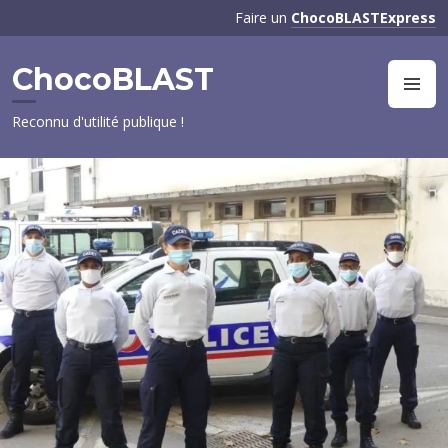
Aller
Faire un
ChocoBLASTExpress
au
contenu
ChocoBLAST
principal
M
Reconnu d'utilité publique !