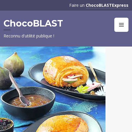
Aller
Faire un
ChocoBLASTExpress
au
contenu
ChocoBLAST
principal
M
Reconnu d'utilité publique !