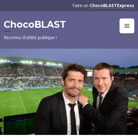
Aller
Faire un
ChocoBLASTExpress
au
contenu
ChocoBLAST
principal
M
Reconnu d'utilité publique !