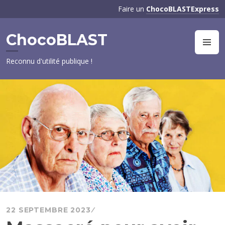
Aller
Faire un
ChocoBLASTExpress
au
contenu
ChocoBLAST
principal
M
Reconnu d'utilité publique !
22 SEPTEMBRE 2023