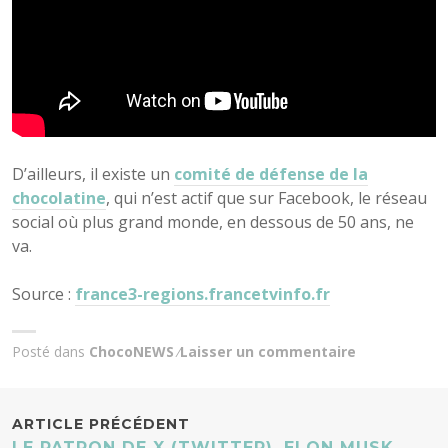
D’ailleurs, il existe un
comité de défense de la
chocolatine
, qui n’est actif que sur Facebook, le réseau
social où plus grand monde, en dessous de 50 ans, ne
va.
Source :
france3-regions.francetvinfo.fr
Posté dans
ChocoNEWS
Laisser un commentaire
NAVIGATION
ARTICLE PRÉCÉDENT
LE PATRON DE X (TWITTER), ELON MUSK,