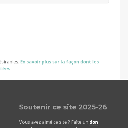
ésirables.
En savoir plus sur la façon dont les
itées
.
Soutenir ce site 2025-26
Vous avez aimé ce site ? Faîte un
don