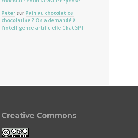
chocolat : enfin la vraie réponse
Peter
sur
Pain au chocolat ou
chocolatine ? On a demandé à
l’intelligence artificielle ChatGPT
Creative Commons