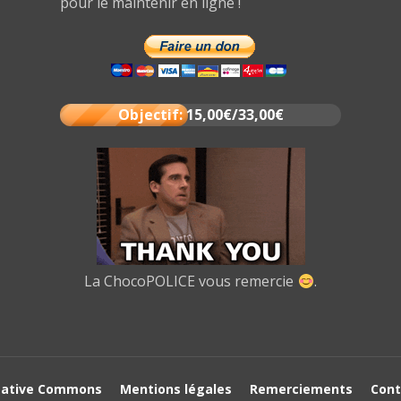
pour le maintenir en ligne !
Objectif: 15,00€/33,00€
La ChocoPOLICE vous remercie
.
eative Commons
Mentions légales
Remerciements
Cont