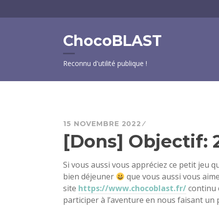
Aller
au
contenu
ChocoBLAST
principal
Reconnu d'utilité publique !
15 NOVEMBRE 2022
[Dons] Objectif:
Si vous aussi vous appréciez ce petit jeu 
bien déjeuner
que vous aussi vous aime
site
https://www.chocoblast.fr/
continu 
participer à l’aventure en nous faisant un