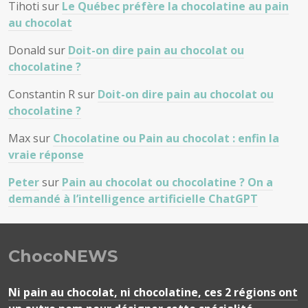
Tihoti
sur
Le Québec préfère la chocolatine au pain
au chocolat
Donald
sur
Doit-on dire pain au chocolat ou
chocolatine ?
Constantin R
sur
Doit-on dire pain au chocolat ou
chocolatine ?
Max
sur
Chocolatine ou Pain au chocolat : enfin la
vraie réponse
Peter
sur
Pain au chocolat ou chocolatine ? On a
demandé à l’intelligence artificielle ChatGPT
ChocoNEWS
Ni pain au chocolat, ni chocolatine, ces 2 régions ont