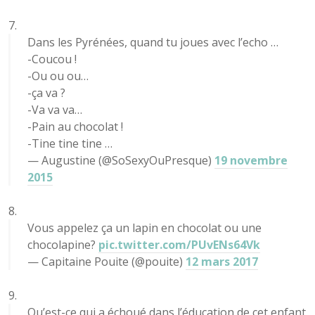
Dans les Pyrénées, quand tu joues avec l’echo …
-Coucou !
-Ou ou ou…
-ça va ?
-Va va va…
-Pain au chocolat !
-Tine tine tine …
— Augustine (@SoSexyOuPresque)
19 novembre
2015
Vous appelez ça un lapin en chocolat ou une
chocolapine?
pic.twitter.com/PUvENs64Vk
— Capitaine Pouite (@pouite)
12 mars 2017
Qu’est-ce qui a échoué dans l’éducation de cet enfant