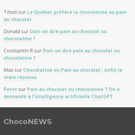
Tihoti
sur
Le Québec préfère la chocolatine au pain
au chocolat
Donald
sur
Doit-on dire pain au chocolat ou
chocolatine ?
Constantin R
sur
Doit-on dire pain au chocolat ou
chocolatine ?
Max
sur
Chocolatine ou Pain au chocolat : enfin la
vraie réponse
Peter
sur
Pain au chocolat ou chocolatine ? On a
demandé à l’intelligence artificielle ChatGPT
ChocoNEWS