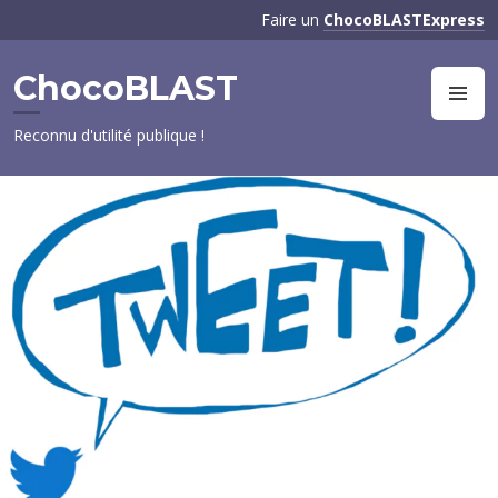
Aller
Faire un
ChocoBLASTExpress
au
contenu
ChocoBLAST
principal
M
Reconnu d'utilité publique !