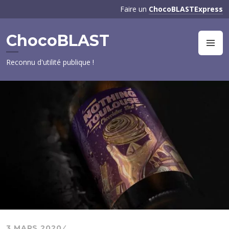
Aller
Faire un
ChocoBLASTExpress
au
contenu
ChocoBLAST
principal
M
Reconnu d'utilité publique !
3 MARS 2020