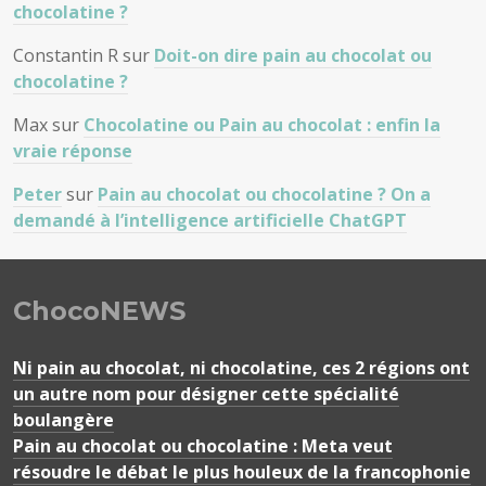
chocolatine ?
Constantin R
sur
Doit-on dire pain au chocolat ou
chocolatine ?
Max
sur
Chocolatine ou Pain au chocolat : enfin la
vraie réponse
Peter
sur
Pain au chocolat ou chocolatine ? On a
demandé à l’intelligence artificielle ChatGPT
ChocoNEWS
Ni pain au chocolat, ni chocolatine, ces 2 régions ont
un autre nom pour désigner cette spécialité
boulangère
Pain au chocolat ou chocolatine : Meta veut
résoudre le débat le plus houleux de la francophonie