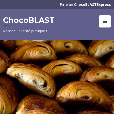
Aller
Faire un
ChocoBLASTExpress
au
contenu
ChocoBLAST
principal
M
Reconnu d'utilité publique !