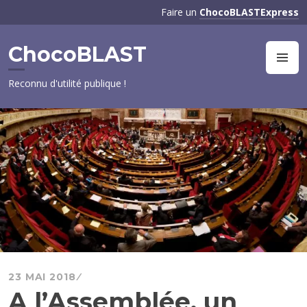
Aller
Faire un
ChocoBLASTExpress
au
contenu
ChocoBLAST
principal
M
Reconnu d'utilité publique !
23 MAI 2018
A l’Assemblée, un