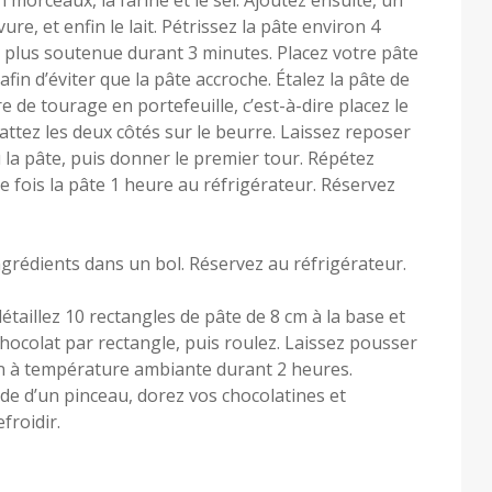
 morceaux, la farine et le sel. Ajoutez ensuite, un
vure, et enfin le lait. Pétrissez la pâte environ 4
 plus soutenue durant 3 minutes. Placez votre pâte
afin d’éviter que la pâte accroche. Étalez la pâte de
 de tourage en portefeuille, c’est-à-dire placez le
attez les deux côtés sur le beurre. Laissez reposer
 la pâte, puis donner le premier tour. Répétez
e fois la pâte 1 heure au réfrigérateur. Réservez
ngrédients dans un bol. Réservez au réfrigérateur.
détaillez 10 rectangles de pâte de 8 cm à la base et
hocolat par rectangle, puis roulez. Laissez pousser
on à température ambiante durant 2 heures.
aide d’un pinceau, dorez vos chocolatines et
froidir.