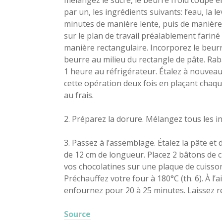
mélangez le sucre, le beurre froid coupé en
par un, les ingrédients suivants: l’eau, la le
minutes de manière lente, puis de manière
sur le plan de travail préalablement fariné 
manière rectangulaire. Incorporez le beurre
beurre au milieu du rectangle de pâte. Rab
1 heure au réfrigérateur. Étalez à nouveau
cette opération deux fois en plaçant chaqu
au frais.
2. Préparez la dorure. Mélangez tous les i
3. Passez à l’assemblage. Étalez la pâte et 
de 12 cm de longueur. Placez 2 bâtons de c
vos chocolatines sur une plaque de cuiss
Préchauffez votre four à 180°C (th. 6). À l’
enfournez pour 20 à 25 minutes. Laissez re
Source