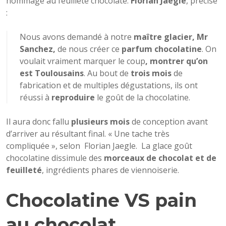
hommage au feuilleté chocolaté.
Florian Jaegle
, précise
:
Nous avons demandé à notre
maître glacier, Mr
Sanchez,
de nous créer ce
parfum chocolatine
. On
voulait vraiment marquer le coup
, montrer qu’on
est Toulousains
. Au bout de
trois mois
de
fabrication et de multiples dégustations, ils ont
réussi à
reproduire
le goût de la chocolatine.
Il aura donc fallu
plusieurs mois
de conception avant
d’arriver au résultant final. « Une tache très
compliquée », selon Florian Jaegle. La glace goût
chocolatine dissimule des
morceaux de chocolat et de
feuilleté
, ingrédients phares de viennoiserie.
Chocolatine VS pain
au chocolat