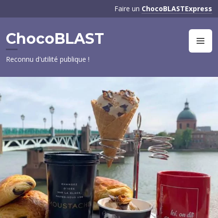
Aller
Faire un
ChocoBLASTExpress
au
contenu
ChocoBLAST
principal
M
Reconnu d'utilité publique !